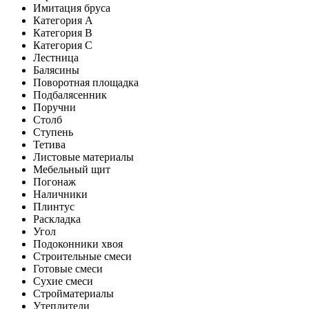
Имитация бруса
Категория A
Категория B
Категория C
Лестница
Балясины
Поворотная площадка
Подбалясенник
Поручни
Столб
Ступень
Тетива
Листовые материалы
Мебельный щит
Погонаж
Наличники
Плинтус
Раскладка
Угол
Подоконники хвоя
Строительные смеси
Готовые смеси
Сухие смеси
Стройматериалы
Утеплители